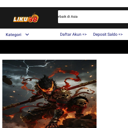
n Sistem Fair Play Terverifikasi Terbaik di Asia
Daftar Akun =>
Deposit Saldo =>
Kategori